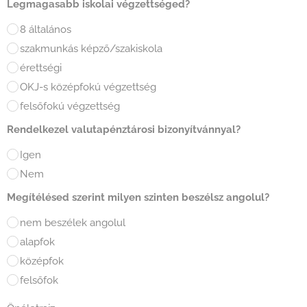
Legmagasabb iskolai végzettséged?
8 általános
szakmunkás képző/szakiskola
érettségi
OKJ-s középfokú végzettség
felsőfokú végzettség
Rendelkezel valutapénztárosi bizonyítvánnyal?
Igen
Nem
Megítélésed szerint milyen szinten beszélsz angolul?
nem beszélek angolul
alapfok
középfok
felsőfok