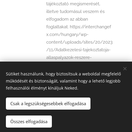
tájékoztató megismerését,
illetve tudomásul veszem és
elfogadom az abban
foglaltakat. https://interchangef
x.com/hungary/wp-
content/uploads/sites/20/2023
/11/Adatkezelesi-tajekoztatoja-
allaspalyazok-reszere-
2023.11.01.pdf
Sütiket használunk, hogy biztosítsuk a weboldal megfelelő
működését és biztonságát, valamint hogy a lehető legjobb
Küldés
felhasználói élményt kínáljuk Neked.
Csak a legszükségesebbek elfogadása
2026 Interchange
Összes elfogadása
Az oldalt a
Webnode
működteti
Sütik