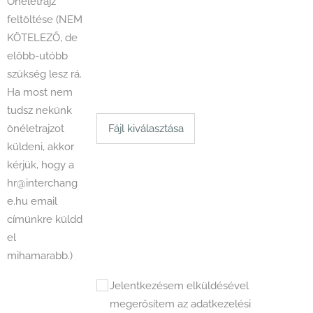
Önéletrajz
feltöltése (NEM
KÖTELEZŐ, de
előbb-utóbb
szükség lesz rá.
Ha most nem
tudsz nekünk
önéletrajzot
Fájl kiválasztása
küldeni, akkor
kérjük, hogy a
hr@interchang
e.hu email
címünkre küldd
el
mihamarabb.)
Jelentkezésem elküldésével
megerősítem az adatkezelési